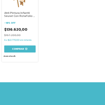
Atril Pintura Infantil
Seurat Con Rotafolio Y
Banco Arte
-
18
%
OFF
$136.620,00
$167.200,00
6
x
$22.770,00
sin interés
4
en stock