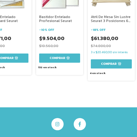
 Entelado
Bastidor Entelado
Atril De Mesa Sin Lustre
ard Seurat
Profesional Seurat
Seurat 3 Posiciones 63
Cm
FF
-
10
%
OFF
-
18
%
OFF
71,00
$9.504,00
$61.380,00
,00
$10.560,00
$74.800,00
3
x
$20.460,00
sin interés
COMPRAR
COMPRAR
ock
152
en stock
4
en stock