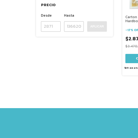
PRECIO
Desde
Hasta
Carton
Hardbo
APLICAR
-
17
%
O
$2.8
$3.470
125
en st