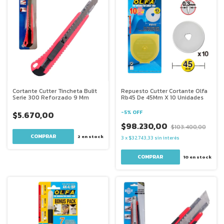
Cortante Cutter Tincheta Bulit
Repuesto Cutter Cortante Olfa
Serie 300 Reforzado 9 Mm
Rb45 De 45Mm X 10 Unidades
-
5
%
OFF
$5.670,00
$98.230,00
$103.400,00
2
en stock
3
x
$32.743,33
sin interés
10
en stock