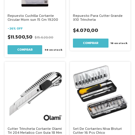
Repuesto Cuchilla Cortante
Repuesto Para Cutter Grande
Circular Morn sun 15 Cm 19200
X10 Trincheta
-
26
%
OFF
$4.070,00
$11.500,50
$15.620,00
18
en stock
58
en stock
Cutter Trincheta Cortante Olami
Set De Cortantes Niva Bisturi
Tri 204 Metalico Con Guia 18 Mm
Cutter 16 Pcs Chico