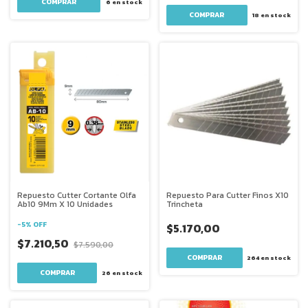
6
en stock
18
en stock
Repuesto Cutter Cortante Olfa
Repuesto Para Cutter Finos X10
Ab10 9Mm X 10 Unidades
Trincheta
-
5
%
OFF
$5.170,00
$7.210,50
$7.590,00
264
en stock
26
en stock