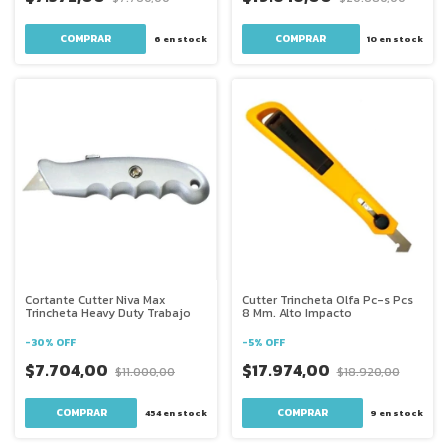
6
en stock
10
en stock
Cortante Cutter Niva Max
Cutter Trincheta Olfa Pc-s Pcs
Trincheta Heavy Duty Trabajo
8 Mm. Alto Impacto
-
30
%
OFF
-
5
%
OFF
$7.704,00
$17.974,00
$11.000,00
$18.920,00
454
en stock
9
en stock