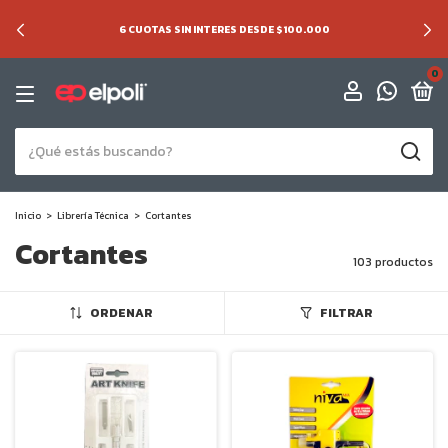
6 CUOTAS SIN INTERES DESDE $100.000
0
Inicio
>
Librería Técnica
>
Cortantes
Cortantes
103 productos
ORDENAR
FILTRAR