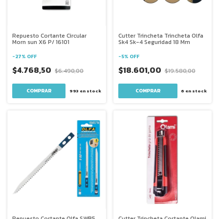
Repuesto Cortante Circular
Cutter Trincheta Trincheta Olfa
Morn sun X6 P/ 16101
Sk4 Sk-4 Seguridad 18 Mm
-
27
%
OFF
-
5
%
OFF
$4.768,50
$18.601,00
$6.490,00
$19.580,00
993
en stock
6
en stock
Repuesto Cortante Olfa SWB5
Cutter Trincheta Cortante Olami