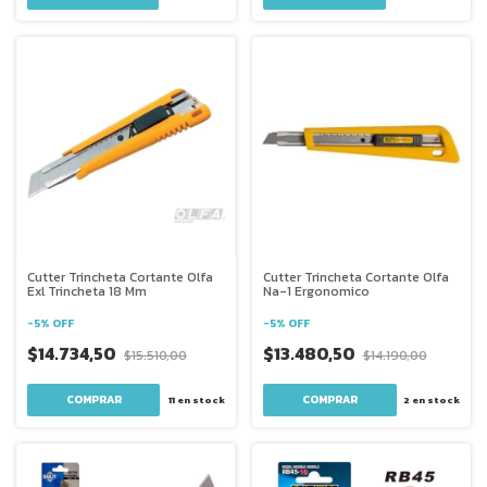
Cutter Trincheta Cortante Olfa
Cutter Trincheta Cortante Olfa
Exl Trincheta 18 Mm
Na-1 Ergonomico
-
5
%
OFF
-
5
%
OFF
$14.734,50
$13.480,50
$15.510,00
$14.190,00
11
en stock
2
en stock