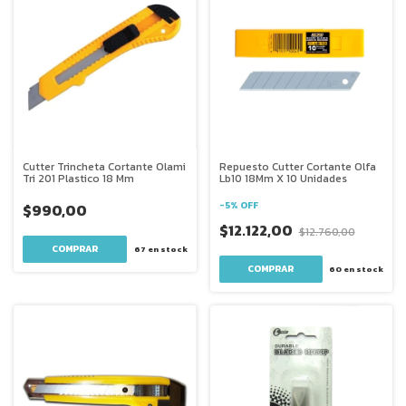
Cutter Trincheta Cortante Olami
Repuesto Cutter Cortante Olfa
Tri 201 Plastico 18 Mm
Lb10 18Mm X 10 Unidades
-
5
%
OFF
$990,00
$12.122,00
$12.760,00
67
en stock
60
en stock