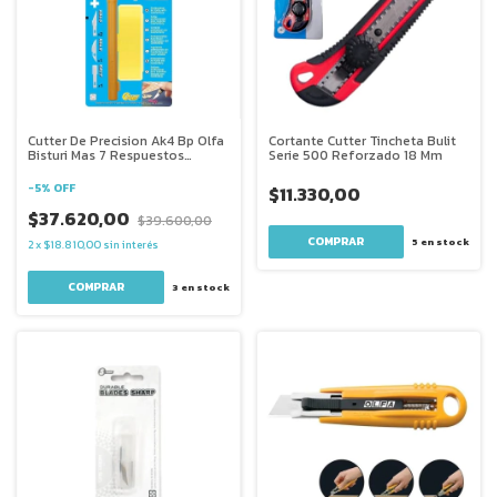
Cutter De Precision Ak4 Bp Olfa
Cortante Cutter Tincheta Bulit
Bisturi Mas 7 Respuestos
Serie 500 Reforzado 18 Mm
Diferentes
-
5
%
OFF
$11.330,00
$37.620,00
$39.600,00
5
en stock
2
x
$18.810,00
sin interés
3
en stock