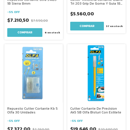
1B Sierra 8mm
Tri 203 Grip De Goma Y Guia 18
Mm
-
5
%
OFF
$5.560,00
$7.210,50
$7.590,00
57
en stock
6
en stock
Repuesto Cutter Cortante Kb 5
Cutter Cortante De Precision
Olfa 30 Unidades
Ak5 5B Olfa Bisturi Con Estilete
-
5
%
OFF
-
5
%
OFF
$7.372,00
$19.646,00
$7.760,00
$20.680,00