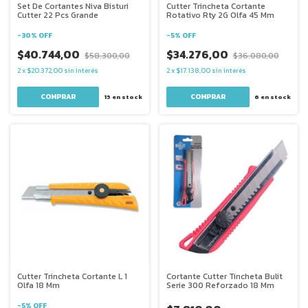
Set De Cortantes Niva Bisturi
Cutter Trincheta Cortante
Cutter 22 Pcs Grande
Rotativo Rty 2G Olfa 45 Mm
-
30
%
OFF
-
5
%
OFF
$40.744,00
$34.276,00
$58.300,00
$36.080,00
2
x
$20.372,00
sin interés
2
x
$17.138,00
sin interés
15
en stock
6
en stock
Cutter Trincheta Cortante L 1
Cortante Cutter Tincheta Bulit
Olfa 18 Mm
Serie 300 Reforzado 18 Mm
-
5
%
OFF