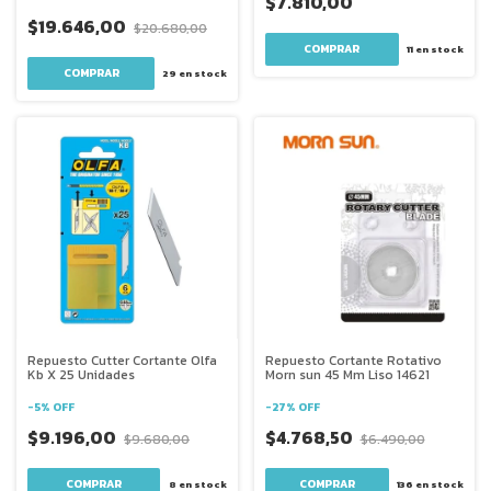
$7.810,00
$19.646,00
$20.680,00
11
en stock
29
en stock
Repuesto Cutter Cortante Olfa
Repuesto Cortante Rotativo
Kb X 25 Unidades
Morn sun 45 Mm Liso 14621
-
5
%
OFF
-
27
%
OFF
$9.196,00
$4.768,50
$9.680,00
$6.490,00
8
en stock
136
en stock