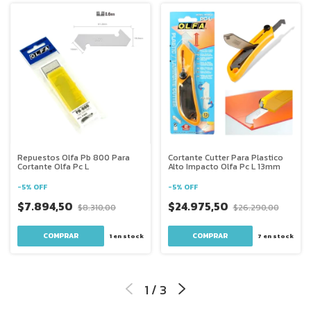
Repuestos Olfa Pb 800 Para
Cortante Cutter Para Plastico
Cortante Olfa Pc L
Alto Impacto Olfa Pc L 13mm
-
5
%
OFF
-
5
%
OFF
$7.894,50
$24.975,50
$8.310,00
$26.290,00
1
en stock
7
en stock
1
/
3