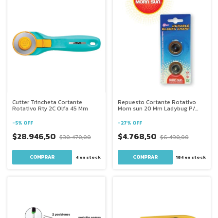
Cutter Trincheta Cortante
Repuesto Cortante Rotativo
Rotativo Rty 2C Olfa 45 Mm
Morn sun 20 Mm Ladybug P/
15001
-
5
%
OFF
-
27
%
OFF
$28.946,50
$4.768,50
$30.470,00
$6.490,00
4
en stock
184
en stock