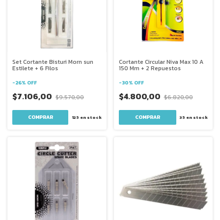
Set Cortante Bisturi Morn sun
Cortante Circular Niva Max 10 A
Estilete + 6 Filos
150 Mm + 2 Repuestos
-
26
%
OFF
-
30
%
OFF
$7.106,00
$4.800,00
$9.570,00
$6.820,00
125
en stock
35
en stock