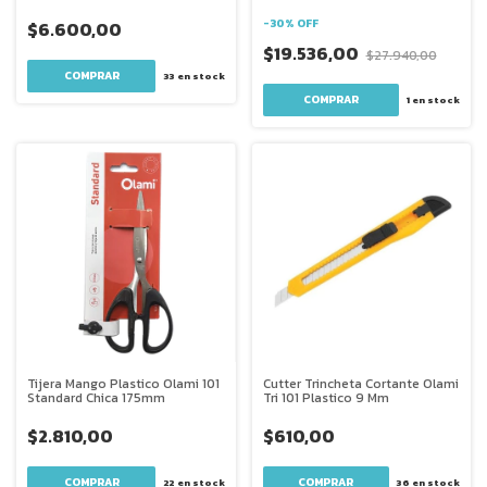
-
30
%
OFF
$6.600,00
$19.536,00
$27.940,00
33
en stock
1
en stock
Tijera Mango Plastico Olami 101
Cutter Trincheta Cortante Olami
Standard Chica 175mm
Tri 101 Plastico 9 Mm
$2.810,00
$610,00
22
en stock
36
en stock