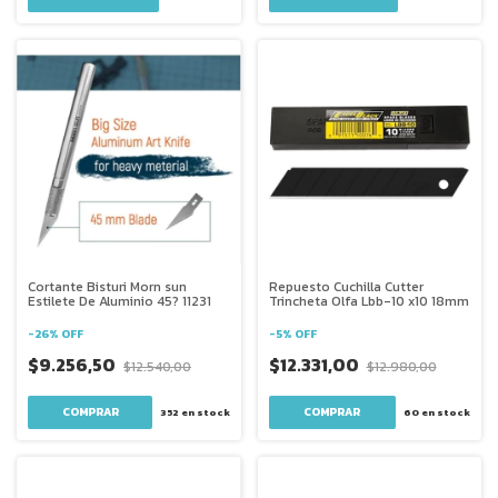
Cortante Bisturi Morn sun
Repuesto Cuchilla Cutter
Estilete De Aluminio 45? 11231
Trincheta Olfa Lbb-10 x10 18mm
-
26
%
OFF
-
5
%
OFF
$9.256,50
$12.331,00
$12.540,00
$12.980,00
352
en stock
60
en stock