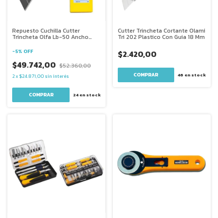
Repuesto Cuchilla Cutter
Cutter Trincheta Cortante Olami
Trincheta Olfa Lb-50 Ancho
Tri 202 Plastico Con Guia 18 Mm
X50 18mm
-
5
%
OFF
$2.420,00
$49.742,00
$52.360,00
46
en stock
2
x
$24.871,00
sin interés
24
en stock