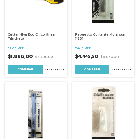
Cutter Niva Eco Chico 9mm
Repuesto Cortante Morn sun
Trincheta
11231
-
30
%
OFF
-
27
%
OFF
$1.896,00
$4.445,50
$2.700,00
$6.050,00
247
en stock
672
en stock