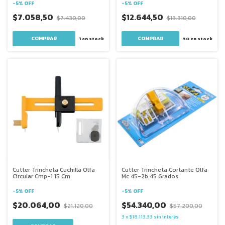
-
5
%
OFF
-
5
%
OFF
$7.058,50
$12.644,50
$7.430,00
$13.310,00
1
en stock
50
en stock
Cutter Trincheta Cuchilla Olfa
Cutter Trincheta Cortante Olfa
Circular Cmp-1 15 Cm
Mc 45-2b 45 Grados
-
5
%
OFF
-
5
%
OFF
$20.064,00
$54.340,00
$21.120,00
$57.200,00
3
x
$18.113,33
sin interés