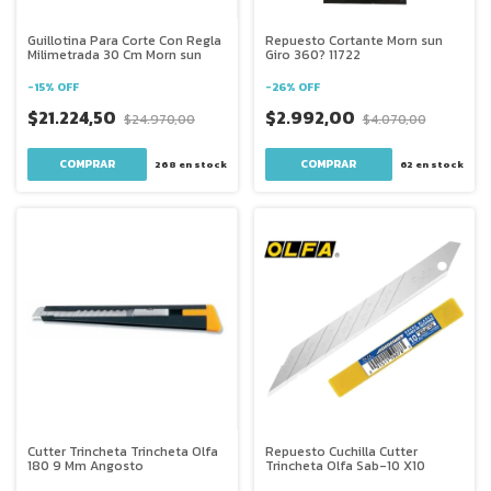
Guillotina Para Corte Con Regla
Repuesto Cortante Morn sun
Milimetrada 30 Cm Morn sun
Giro 360? 11722
-
15
%
OFF
-
26
%
OFF
$21.224,50
$2.992,00
$24.970,00
$4.070,00
268
en stock
62
en stock
Cutter Trincheta Trincheta Olfa
Repuesto Cuchilla Cutter
180 9 Mm Angosto
Trincheta Olfa Sab-10 X10