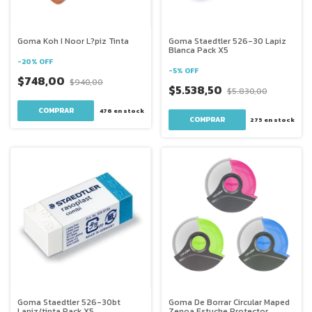
Goma Koh I Noor L?piz Tinta
Goma Staedtler 526-30 Lapiz
Blanca Pack X5
-
20
%
OFF
-
5
%
OFF
$748,00
$940,00
$5.538,50
$5.830,00
COMPRAR
476
en stock
275
en stock
Goma Staedtler 526-30bt
Goma De Borrar Circular Maped
Lapiz/tinta Pack X5
Zenoa Estuche Protector