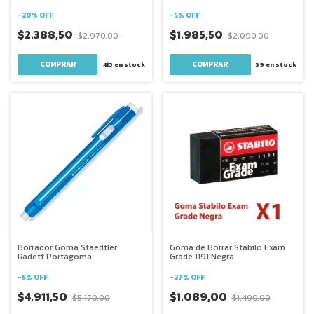
-
20
%
OFF
-
5
%
OFF
$2.388,50
$1.985,50
$2.970,00
$2.090,00
415
en stock
39
en stock
Borrador Goma Staedtler
Goma de Borrar Stabilo Exam
Radett Portagoma
Grade 1191 Negra
-
5
%
OFF
-
27
%
OFF
$4.911,50
$1.089,00
$5.170,00
$1.490,00