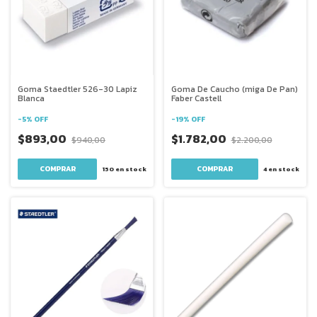
Goma Staedtler 526-30 Lapiz
Goma De Caucho (miga De Pan)
Blanca
Faber Castell
-
5
%
OFF
-
19
%
OFF
$893,00
$1.782,00
$940,00
$2.200,00
150
en stock
4
en stock