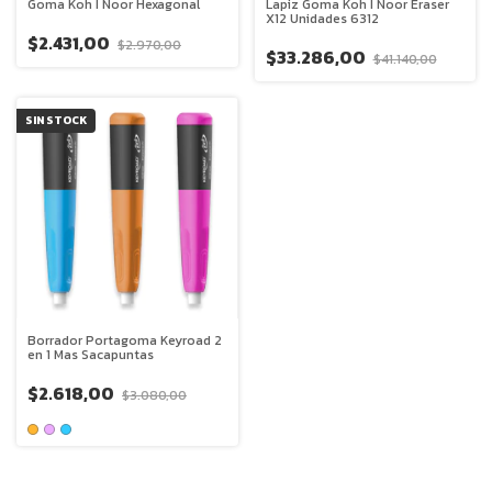
Goma Koh I Noor Hexagonal
Lapiz Goma Koh I Noor Eraser
X12 Unidades 6312
$2.431,00
$2.970,00
$33.286,00
$41.140,00
SIN STOCK
Borrador Portagoma Keyroad 2
en 1 Mas Sacapuntas
$2.618,00
$3.080,00