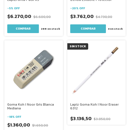
-
5
%
OFF
-
20
%
OFF
$6.270,00
$3.762,00
$6.600,00
$4.730,00
286
en stock
4
en stock
SIN STOCK
Goma Koh I Noor Gris Blanca
Lapiz Goma Koh I Noor Eraser
Mediana
6312
-
18
%
OFF
$3.136,50
$3.850,00
$1.360,00
$1.650,00