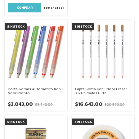
599
en stock
SIN STOCK
SIN STOCK
Porta Gomas Automatico Koh I
Lapiz Goma Koh I Noor Eraser
Noor Pronto
X6 Unidades 6312
$3.043,00
$16.643,00
$3.740,00
$20.570,00
SIN STOCK
SIN STOCK