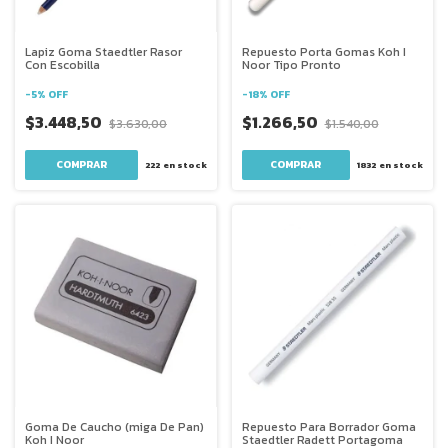
Lapiz Goma Staedtler Rasor
Repuesto Porta Gomas Koh I
Con Escobilla
Noor Tipo Pronto
-
5
%
OFF
-
18
%
OFF
$3.448,50
$1.266,50
$3.630,00
$1.540,00
222
en stock
1832
en stock
Goma De Caucho (miga De Pan)
Repuesto Para Borrador Goma
Koh I Noor
Staedtler Radett Portagoma