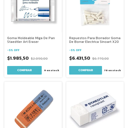
Goma Moldeable Miga De Pan
Repuestos Para Borrador Goma
Staedtler Art Eraser
De Borrar Electrica Sinoart X20
-
5
%
OFF
-
5
%
OFF
$1.985,50
$6.431,50
$2.090,00
$6.770,00
9
en stock
78
en stock