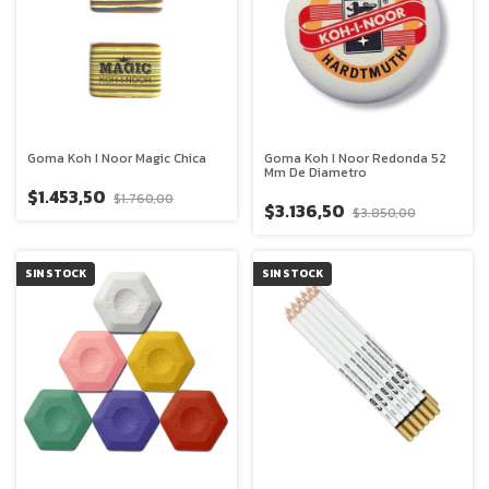
Goma Koh I Noor Magic Chica
Goma Koh I Noor Redonda 52
Mm De Diametro
$1.453,50
$1.760,00
$3.136,50
$3.850,00
SIN STOCK
SIN STOCK