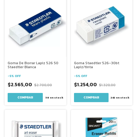
Goma De Borrar Lapiz 526 50
Goma Staedtler 526-30bt
Staedtler Blanca
Lapiz/tinta
-
5
%
OFF
-
5
%
OFF
$2.565,00
$1.254,00
$2.700,00
$1.320,00
58
en stock
242
en stock