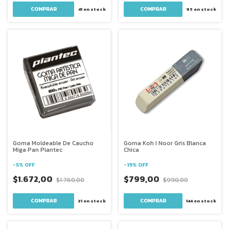
41
en stock
95
en stock
Goma Moldeable De Caucho
Goma Koh I Noor Gris Blanca
Miga Pan Plantec
Chica
-
5
%
OFF
-
19
%
OFF
$1.672,00
$799,00
$1.760,00
$990,00
31
en stock
144
en stock